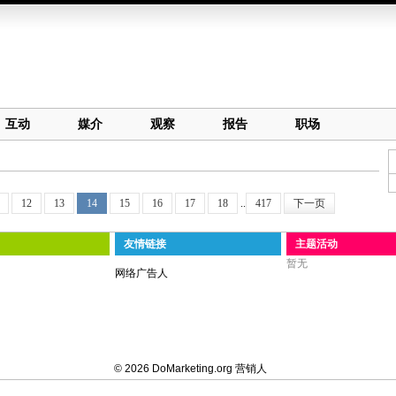
互动
媒介
观察
报告
职场
12
13
14
15
16
17
18
..
417
下一页
友情链接
主题活动
暂无
网络广告人
© 2026 DoMarketing.org 营销人