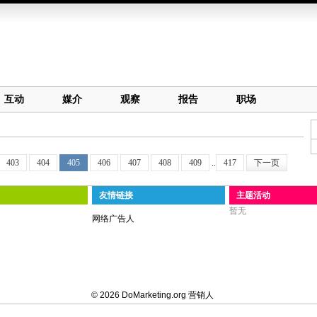
互动
媒介
观察
报告
职场
403
404
405
406
407
408
409
..
417
下一页
友情链接
主题活动
暂无
网络广告人
© 2026 DoMarketing.org 营销人