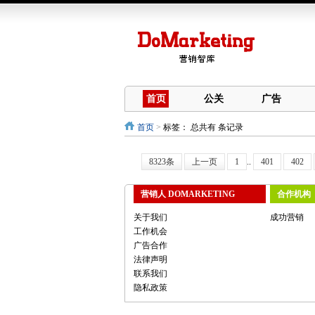
首页
公关
广告
首页
>
标签：
总共有 条记录
8323条
上一页
1
..
401
402
营销人 DOMARKETING
合作机构
关于我们
成功营销
工作机会
广告合作
法律声明
联系我们
隐私政策