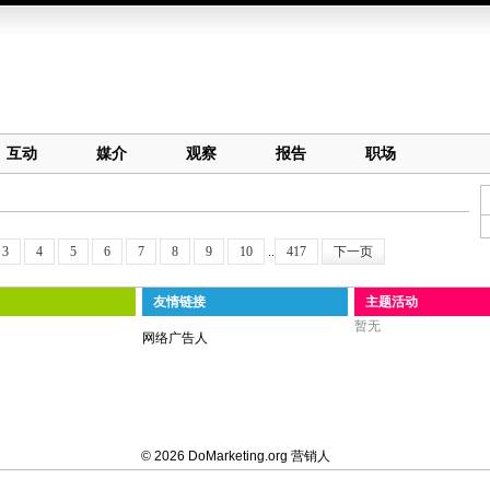
互动
媒介
观察
报告
职场
3
4
5
6
7
8
9
10
..
417
下一页
友情链接
主题活动
暂无
网络广告人
© 2026 DoMarketing.org 营销人