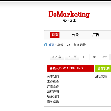
首页
公关
广告
首页
>
标签：
总共有 条记录
8323条
上一页
1
..
396
397
营销人 DOMARKETING
合作机构
关于我们
成功营销
工作机会
广告合作
法律声明
联系我们
隐私政策