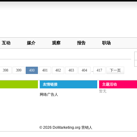
互动
媒介
观察
报告
职场
398
399
400
401
402
403
404
..
417
下一页
友情链接
主题活动
暂无
网络广告人
© 2026 DoMarketing.org 营销人