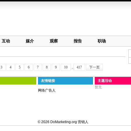
互动
媒介
观察
报告
职场
3
4
5
6
7
8
9
10
..
417
下一页
友情链接
主题活动
暂无
网络广告人
© 2026 DoMarketing.org 营销人