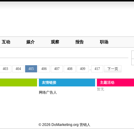
互动
媒介
观察
报告
职场
403
404
405
406
407
408
409
..
417
下一页
友情链接
主题活动
暂无
网络广告人
© 2026 DoMarketing.org 营销人