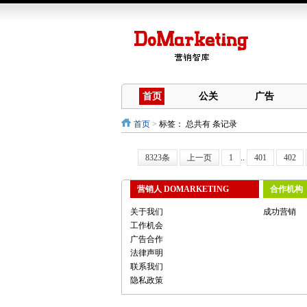
首页
公关
广告
首页
>
标签：
总共有 条记录
8323条
上一页
1
..
401
402
营销人 DOMARKETING
合作机构
关于我们
成功营销
工作机会
广告合作
法律声明
联系我们
隐私政策