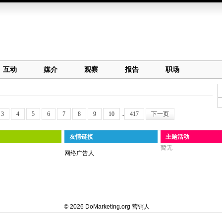
互动
媒介
观察
报告
职场
3
4
5
6
7
8
9
10
..
417
下一页
友情链接
主题活动
暂无
网络广告人
© 2026 DoMarketing.org 营销人