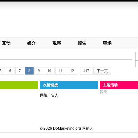
互动
媒介
观察
报告
职场
5
6
7
8
9
10
11
12
..
417
下一页
友情链接
主题活动
暂无
网络广告人
© 2026 DoMarketing.org 营销人