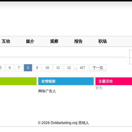
互动
媒介
观察
报告
职场
5
6
7
8
9
10
11
12
..
417
下一页
友情链接
主题活动
暂无
网络广告人
© 2026 DoMarketing.org 营销人