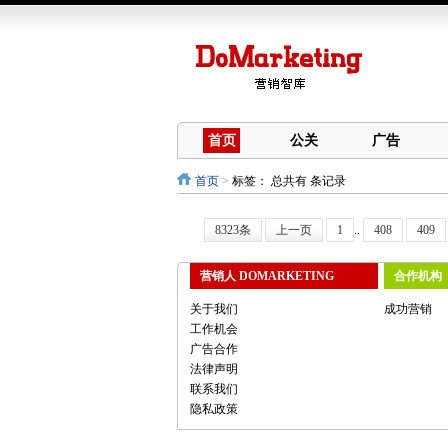
首页
公关
广告
首页
>
标签：
总共有 条记录
8323条
上一页
1
..
408
409
营销人 DOMARKETING
合作机构
关于我们
成功营销
工作机会
广告合作
法律声明
联系我们
隐私政策