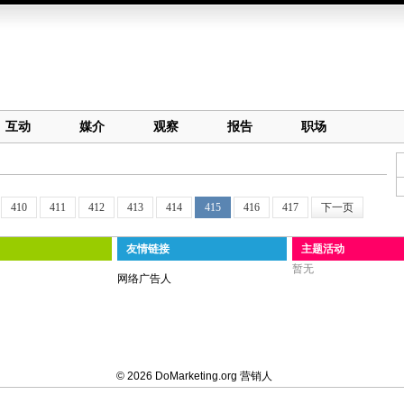
互动
媒介
观察
报告
职场
410
411
412
413
414
415
416
417
下一页
友情链接
主题活动
暂无
网络广告人
© 2026 DoMarketing.org 营销人