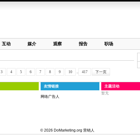
互动
媒介
观察
报告
职场
3
4
5
6
7
8
9
10
..
417
下一页
友情链接
主题活动
暂无
网络广告人
© 2026 DoMarketing.org 营销人