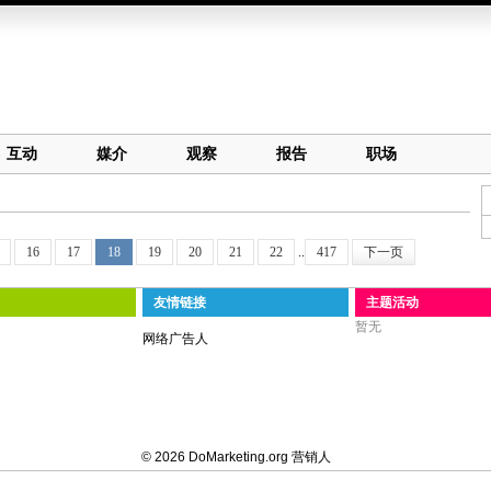
互动
媒介
观察
报告
职场
16
17
18
19
20
21
22
..
417
下一页
友情链接
主题活动
暂无
网络广告人
© 2026 DoMarketing.org 营销人