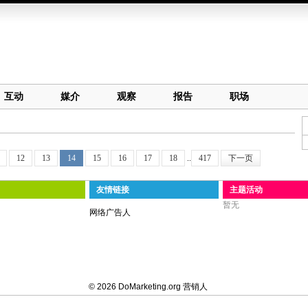
互动
媒介
观察
报告
职场
12
13
14
15
16
17
18
..
417
下一页
友情链接
主题活动
暂无
网络广告人
© 2026 DoMarketing.org 营销人