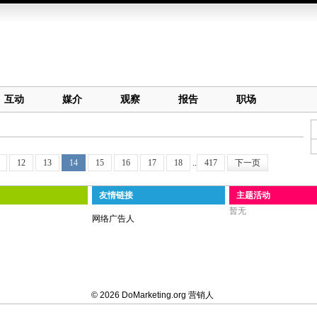
互动
媒介
观察
报告
职场
12
13
14
15
16
17
18
..
417
下一页
友情链接
主题活动
暂无
网络广告人
© 2026 DoMarketing.org 营销人